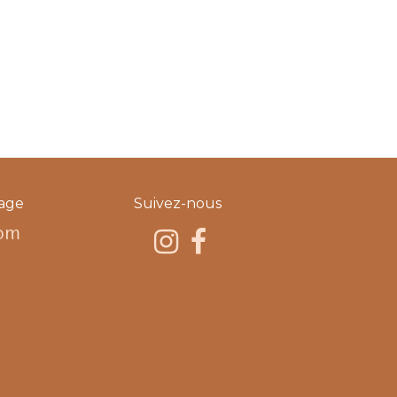
age
Suivez-nous
om