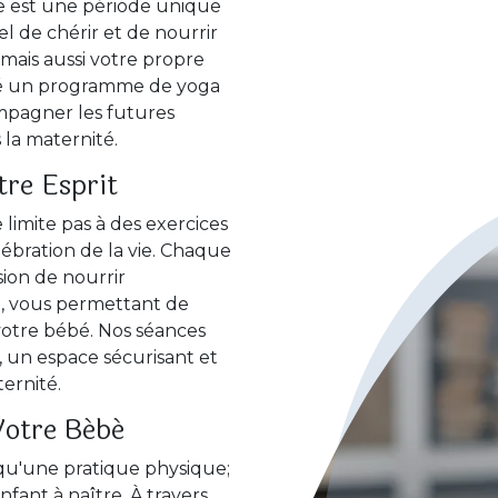
se est une période unique
l de chérir et de nourrir
mais aussi votre propre
réé un programme de yoga
mpagner les futures
la maternité.
tre Esprit
imite pas à des exercices
lébration de la vie. Chaque
ion de nourrir
t, vous permettant de
votre bébé. Nos séances
, un espace sécurisant et
ernité.
Votre Bébé
 qu'une pratique physique;
fant à naître. À travers