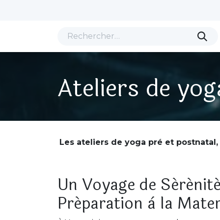
Se rendre au contenu
Ça commence ici !
Nos Ateliers
Ateliers de yog
Les ateliers de yoga pré et postnatal
Un Voyage de Sérénité
Préparation à la Mater