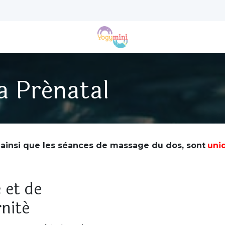
Instants Zen
Adresses
Tarifs
Agenda
a Prénatal
, ainsi que les séances de massage du dos, sont
uni
 et de
nité